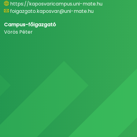
https://kaposvaricampus.uni-mate.hu
foigazgato.kaposvar@uni-mate.hu
Campus-főigazgató
Vörös Péter