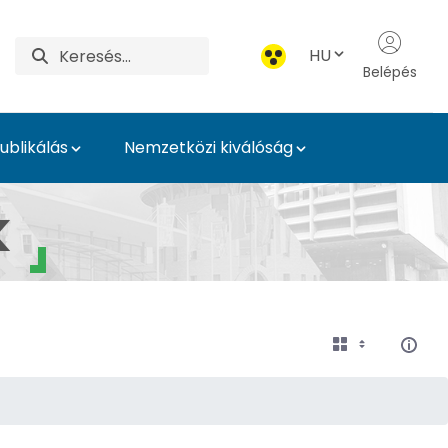
HU
Belépés
blikálás
Nemzetközi kiválóság
és Levéltár
k