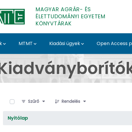
MAGYAR AGRÁR- ÉS
ÉLETTUDOMÁNYI EGYETEM
KÖNYVTÁRAK
k
MTMT
Kiadási ügyek
Open Access pu
TE Egyetemi Könyvtár 
Kiadványborító
0 / 4 Tételek kiválasztva
Szűrő
Rendelés
Nyitólap