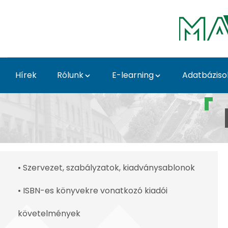
Ugrás a fő tartalomhoz
Hírek
Rólunk
E-learning
Adatbáziso
Kiadványborítók - MA
• Szervezet, szabályzatok, kiadványsablonok
• ISBN-es könyvekre vonatkozó kiadói
követelmények