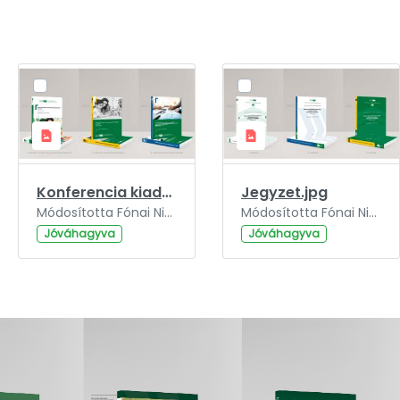
Konferencia kiadvány.jpg
Jegyzet.jpg
Módosította Fónai Nikolett, ennyi ideje: 3 év.
Módosította Fónai Nikolett, ennyi ideje: 3 év.
Jóváhagyva
Jóváhagyva