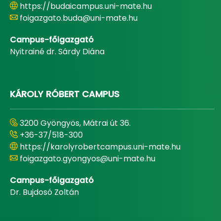
https://budaicampus.uni-mate.hu
foigazgato.buda@uni-mate.hu
Campus-főigazgató
Nyitrainé dr. Sárdy Diána
KÁROLY RÓBERT CAMPUS
3200 Gyöngyös, Mátrai út 36.
+36-37/518-300
https://karolyrobertcampus.uni-mate.hu
foigazgato.gyongyos@uni-mate.hu
Campus-főigazgató
Dr. Bujdosó Zoltán