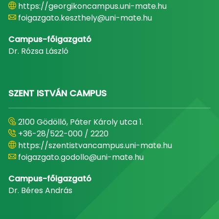
https://georgikoncampus.uni-mate.hu
foigazgato.keszthely@uni-mate.hu
Campus-főigazgató
Dr. Rózsa László
SZENT ISTVÁN CAMPUS
2100 Gödöllő, Páter Károly utca 1.
+36-28/522-000 / 2220
https://szentistvancampus.uni-mate.hu
foigazgato.godollo@uni-mate.hu
Campus-főigazgató
Dr. Béres András