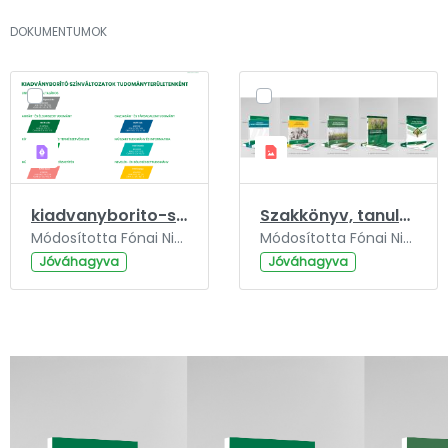
DOKUMENTUMOK
kiadvanyborito-szinvaltozatok.pdf
Szakkönyv, tanulmánykötet, műhelytanulmány, kutatásjelentés.jpg
Módosította Fónai Nikolett, ennyi ideje: 3 év.
Módosította Fónai Nikolett, ennyi ideje: 3 év.
Jóváhagyva
Jóváhagyva