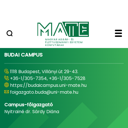
Open Access publikálás
Ugrás a fő tartalomhoz
Nemzetközi kiválóság
Home - MATE Egyetemi
MAGYAR AGRÁR- ÉS
ÉLETTUDOMÁNYI EGYETEM
KÖNYVTÁRAK
BUDAI CAMPUS
1118 Budapest, Villányi út 29-43.
+36-1/305-7354, +36-1/305-7528
https://budaicampus.uni-mate.hu
foigazgato.buda@uni-mate.hu
Campus-főigazgató
Nyitrainé dr. Sárdy Diána