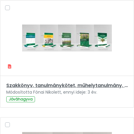
Szakkönyv, tanulmánykötet, műhelytanulmány, kutatásjelentés.jpg
Módosította Fónai Nikolett, ennyi ideje: 3 év.
Jóváhagyva