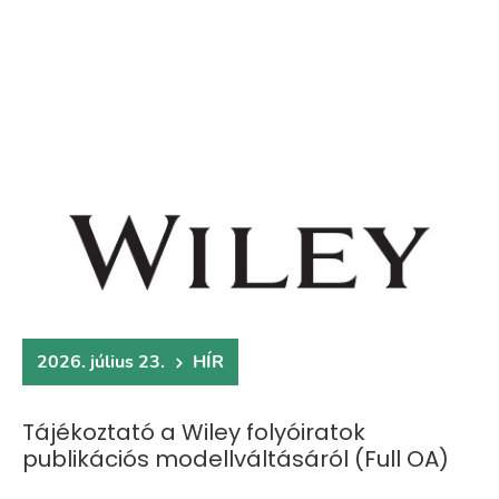
2026. július 23.
HÍR
Tájékoztató a Wiley folyóiratok
publikációs modellváltásáról (Full OA)