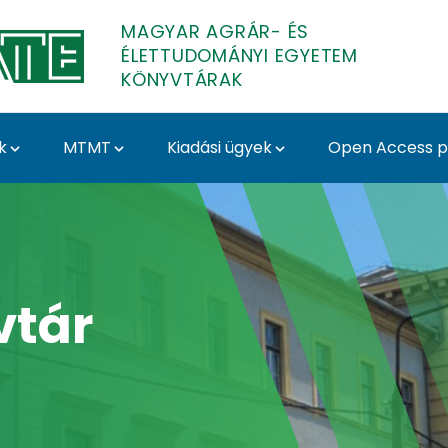
MAGYAR AGRÁR- ÉS
ÉLETTUDOMÁNYI EGYETEM
KÖNYVTÁRAK
k
MTMT
Kiadási ügyek
Open Access pu
 Könyvtár és Levéltár
vtár