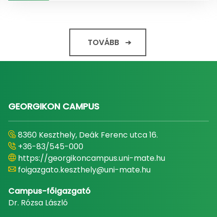
TOVÁBB
GEORGIKON CAMPUS
8360 Keszthely, Deák Ferenc utca 16.
+36-83/545-000
https://georgikoncampus.uni-mate.hu
foigazgato.keszthely@uni-mate.hu
Campus-főigazgató
Dr. Rózsa László