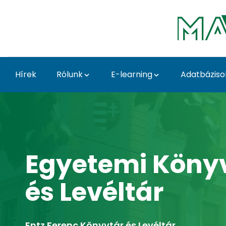
Ugrás a fő tartalomhoz
Hírek
Rólunk
E-learning
Adatbáziso
Home - MATE Egyetemi
Egyetemi Köny
és Levéltár
Entz Ferenc Könyvtár és Levéltár