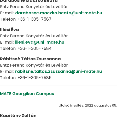
Darabosné Maczkó Beáta
Entz Ferenc Könyvtár és Levéltár
E-mail:
darabosne.maczko.beata@uni-mate.hu
Telefon: +36-1-305-7587
Illési Éva
Entz Ferenc Könyvtár és Levéltár
E-mail:
illesi.eva@uni-mate.hu
Telefon: +36-1-305-7584
Rábitsné Táltos Zsuzsanna
Entz Ferenc Könyvtár és Levéltár
E-mail:
rabitsne.taltos.zsuzsanna@uni-mate.hu
Telefon: +36-1-305-7585
MATE Georgikon Campus
Utolsó frissítés: 2022 augusztus 05.
Kapitány Zoltán