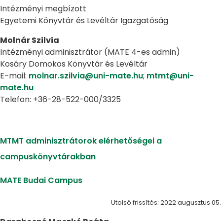
Intézményi megbízott
Egyetemi Könyvtár és Levéltár Igazgatóság
Molnár Szilvia
Intézményi adminisztrátor (MATE 4-es admin)
Kosáry Domokos Könyvtár és Levéltár
E-mail:
molnar.szilvia@uni-mate.hu
;
mtmt@uni-
mate.hu
Telefon: +36-28-522-000/3325
MTMT adminisztrátorok elérhetőségei a
campuskönyvtárakban
MATE Budai Campus
Utolsó frissítés: 2022 augusztus 05.