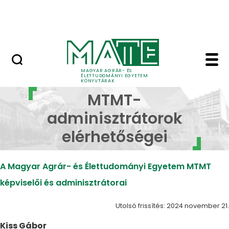
Open Access publikálás
Ugrás a fő tartalomhoz
Nemzetközi kiválóság
MAGYAR AGRÁR- ÉS
ÉLETTUDOMÁNYI EGYETEM
KÖNYVTÁRAK
MTMT adminisztrátoro
MTMT-
adminisztrátorok
elérhetőségei
A Magyar Agrár- és Élettudományi Egyetem MTMT
képviselői és adminisztrátorai
Utolsó frissítés: 2024 november 21.
Kiss Gábor