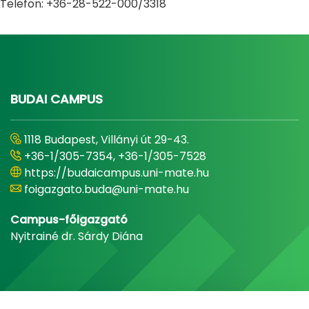
Telefon: +36-28-522-000/3318
BUDAI CAMPUS
1118 Budapest, Villányi út 29-43.
+36-1/305-7354, +36-1/305-7528
https://budaicampus.uni-mate.hu
foigazgato.buda@uni-mate.hu
Campus-főigazgató
Nyitrainé dr. Sárdy Diána