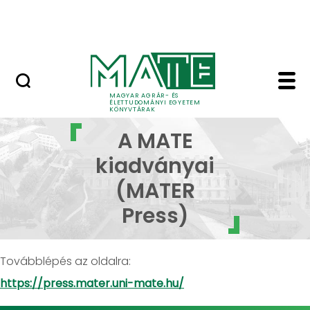
Open Access publikálás
Ugrás a fő tartalomhoz
Nemzetközi kiválóság
MAGYAR AGRÁR- ÉS
ÉLETTUDOMÁNYI EGYETEM
KÖNYVTÁRAK
A MATE kiadványai (M
A MATE
kiadványai
(MATER
Press)
Továbblépés az oldalra:
https://press.mater.uni-mate.hu/