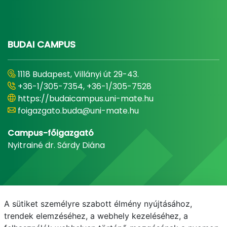
BUDAI CAMPUS
1118 Budapest, Villányi út 29-43.
+36-1/305-7354, +36-1/305-7528
https://budaicampus.uni-mate.hu
foigazgato.buda@uni-mate.hu
Campus-főigazgató
Nyitrainé dr. Sárdy Diána
A sütiket személyre szabott élmény nyújtásához,
trendek elemzéséhez, a webhely kezeléséhez, a