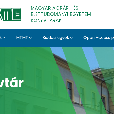
MAGYAR AGRÁR- ÉS
ÉLETTUDOMÁNYI EGYETEM
KÖNYVTÁRAK
k
MTMT
Kiadási ügyek
Open Access pu
 Könyvtár és Levéltár
vtár