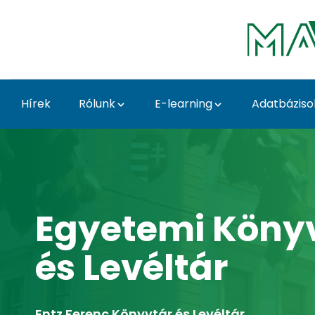
Ugrás a fő tartalomhoz
Hírek
Rólunk
E-learning
Adatbáziso
Home - MATE Egyetemi
Egyetemi Köny
és Levéltár
Entz Ferenc Könyvtár és Levéltár