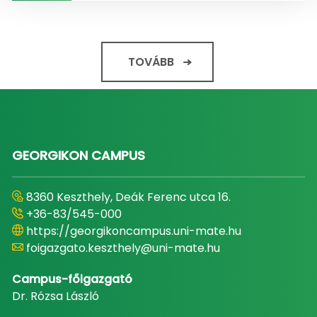
TOVÁBB
GEORGIKON CAMPUS
8360 Keszthely, Deák Ferenc utca 16.
+36-83/545-000
https://georgikoncampus.uni-mate.hu
foigazgato.keszthely@uni-mate.hu
Campus-főigazgató
Dr. Rózsa László