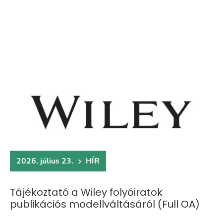
2026. július 23.
HÍR
Tájékoztató a Wiley folyóiratok
publikációs modellváltásáról (Full OA)