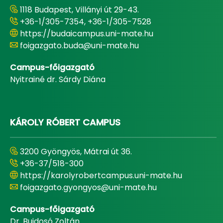
1118 Budapest, Villányi út 29-43.
+36-1/305-7354, +36-1/305-7528
https://budaicampus.uni-mate.hu
foigazgato.buda@uni-mate.hu
Campus-főigazgató
Nyitrainé dr. Sárdy Diána
KÁROLY RÓBERT CAMPUS
3200 Gyöngyös, Mátrai út 36.
+36-37/518-300
https://karolyrobertcampus.uni-mate.hu
foigazgato.gyongyos@uni-mate.hu
Campus-főigazgató
Dr. Bujdosó Zoltán