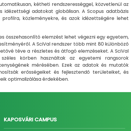
utomatikusan, kétheti rendszerességgel, közvetlenül az
 és idézettségi adatokat globálisan. A Scopus adatbázis
 profilra, közleményekre, és azok idézettségére lehet
etes összehasonlító elemzést lehet végezni egy egyetem,
jesítményéről. A SciVal rendszer több mint 80 különböző
etővé téve a részletes és átfogó elemzéseket. A SciVal
k széles körben használtak az egyetemi rangsorok
ékenységének mérésében. Ezek az adatok és mutatók
sítsák erősségeiket és fejlesztendő területeiket, és
eik optimalizálása érdekében.
KAPOSVÁRI CAMPUS