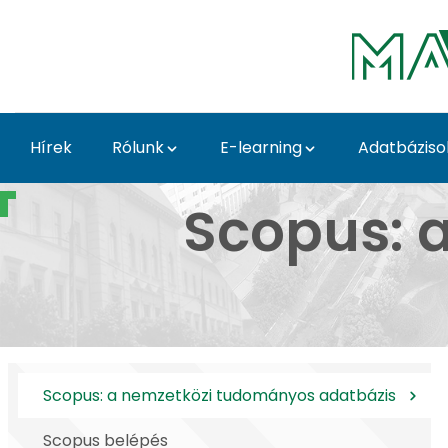
Ugrás a fő tartalomhoz
Hírek
Rólunk
E-learning
Adatbáziso
Scopus: a nemzetközi
Scopus: 
Scopus: a nemzetközi tudományos adatbázis
Scopus belépés