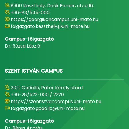
8360 Keszthely, Deák Ferenc utca 16.
+36-83/545-000
https://georgikoncampus.uni-mate.hu
foigazgato.keszthely@uni-mate.hu
Campus-főigazgató
Dr. Rózsa László
SZENT ISTVÁN CAMPUS
2100 Gödöllő, Páter Károly utca 1.
+36-28/522-000 / 2220
https://szentistvancampus.uni-mate.hu
foigazgato.godollo@uni-mate.hu
Campus-főigazgató
Dr. Béres András