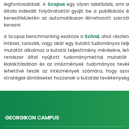
legfontosabbak. A
Scopus
egy olyan adatbázis, ami a
általa indexált folyóiratoktól gyűjti be a publikációs
keresőfelületén az automatikusan létrehozott szerzői
keresni.
A Scopus benchmarking eszköze a
SciVal
, ahol részl
intézet, tanszék, vagy akár egy kutató tudományos tel
mutatót alkalmaz a kutatói teljesítmény mérésére, leh
rendszer által nyújtott tudománymetriai mutató
kialakításában és az intézmények tudományos tev
lehetővé teszik az intézmények számára, hogy azono
stratégiai döntéseket hozzanak a kutatási tevékenység
GEORGIKON CAMPUS