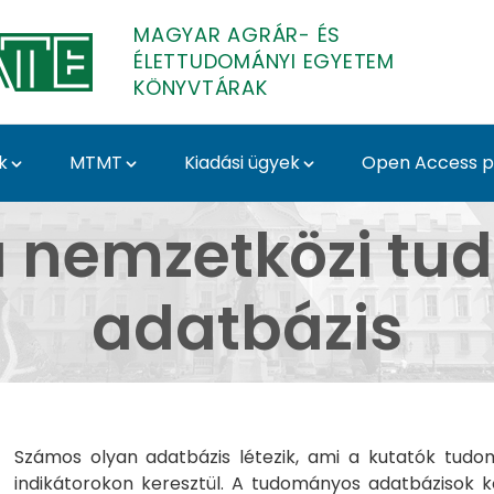
MAGYAR AGRÁR- ÉS
ÉLETTUDOMÁNYI EGYETEM
KÖNYVTÁRAK
k
MTMT
Kiadási ügyek
Open Access pu
 tudományos adatbázis
a nemzetközi t
adatbázis
Számos olyan adatbázis létezik, ami a kutatók tudom
indikátorokon keresztül. A tudományos adatbázisok