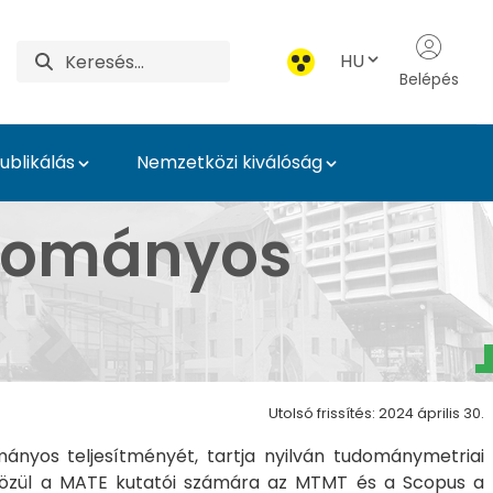
HU
Belépés
blikálás
Nemzetközi kiválóság
 - MATE Egyetemi Kön
udományos
Utolsó frissítés: 2024 április 30.
ányos teljesítményét, tartja nyilván tudománymetriai
 közül a MATE kutatói számára az MTMT és a Scopus a