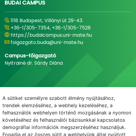
BUDAI CAMPUS
1118 Budapest, Villányi út 29-43.
+36-1/305-7354, +36-1/305-7528
https://budaicampus.uni-mate.hu
foigazgato.buda@uni-mate.hu
Campus-főigazgató
Nyitrainé dr. Sárdy Diána
A sütiket személyre szabott élmény nyújtásához,
trendek elemzéséhez, a webhely kezeléséhez, a
felhasználók webhelyen történő mozgásának a nyomon
követéséhez és felhasználói bázisunkkal kapcsolatos
demográfiai információk megszerzéséhez használjuk.
E-mail
Telefonkönyv
NEPTUN
E-learning
Fogadja el az összes sütit a webhelyünk által nyújtott