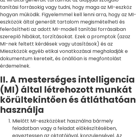
tanítási forrásokig vagy tudni, hogy maga az MI-eszköz
hogyan működik. Figyelemmel kell lenni arra, hogy az MI-
eszközök által generált tartalom megismételheti és
felerősítheti az adott MI-modell tanítási forrásaiban
szereplő hibákat, torzításokat. Ezek a promptok (azaz
MI-nek feltett kérdések vagy utasítások) és az
MIeszközök egyéb etikai vonatkozásai meghaladják e
dokumentum kereteit, és önállóan is megfontolást
érdemelnek.
II. A mesterséges intelligencia
(MI) által létrehozott munkát
körültekintően és átláthatóan
használja
Mielőtt MI-eszközöket használna bármely
feladatban vagy a feladat előkészítésében,
egyeztessen az oktatójával, konzulensével. Az