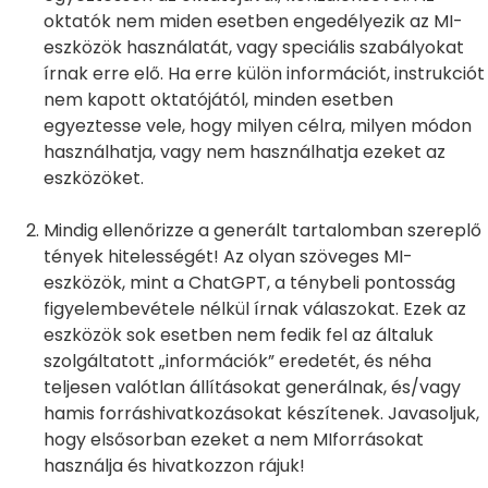
oktatók nem miden esetben engedélyezik az MI-
eszközök használatát, vagy speciális szabályokat
írnak erre elő. Ha erre külön információt, instrukciót
nem kapott oktatójától, minden esetben
egyeztesse vele, hogy milyen célra, milyen módon
használhatja, vagy nem használhatja ezeket az
eszközöket.
Mindig ellenőrizze a generált tartalomban szereplő
tények hitelességét! Az olyan szöveges MI-
eszközök, mint a ChatGPT, a ténybeli pontosság
figyelembevétele nélkül írnak válaszokat. Ezek az
eszközök sok esetben nem fedik fel az általuk
szolgáltatott „információk” eredetét, és néha
teljesen valótlan állításokat generálnak, és/vagy
hamis forráshivatkozásokat készítenek. Javasoljuk,
hogy elsősorban ezeket a nem MIforrásokat
használja és hivatkozzon rájuk!