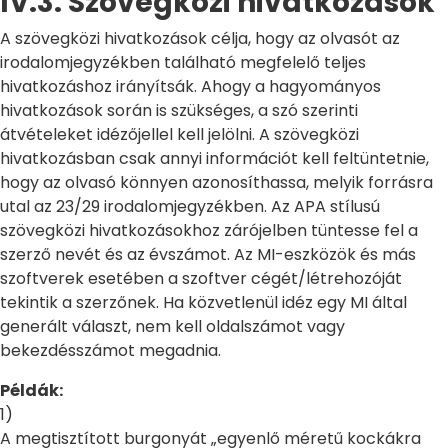
IV.3. Szövegközi hivatkozások
A szövegközi hivatkozások célja, hogy az olvasót az
irodalomjegyzékben található megfelelő teljes
hivatkozáshoz irányítsák. Ahogy a hagyományos
hivatkozások során is szükséges, a szó szerinti
átvételeket idézőjellel kell jelölni. A szövegközi
hivatkozásban csak annyi információt kell feltüntetnie,
hogy az olvasó könnyen azonosíthassa, melyik forrásra
utal az 23/29 irodalomjegyzékben. Az APA stílusú
szövegközi hivatkozásokhoz zárójelben tüntesse fel a
szerző nevét és az évszámot. Az MI-eszközök és más
szoftverek esetében a szoftver cégét/létrehozóját
tekintik a szerzőnek. Ha közvetlenül idéz egy MI által
generált választ, nem kell oldalszámot vagy
bekezdésszámot megadnia.
Példák:
1)
A megtisztított burgonyát „egyenlő méretű kockákra