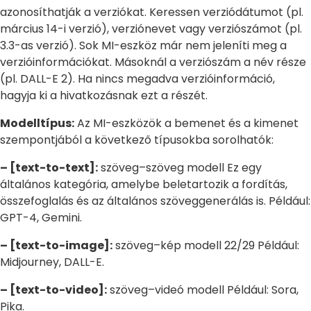
azonosíthatják a verziókat. Keressen verziódátumot (pl.
március 14-i verzió), verziónevet vagy verziószámot (pl.
3.3-as verzió). Sok MI-eszköz már nem jeleníti meg a
verzióinformációkat. Másoknál a verziószám a név része
(pl. DALL-E 2). Ha nincs megadva verzióinformáció,
hagyja ki a hivatkozásnak ezt a részét.
Modelltípus:
Az MI-eszközök a bemenet és a kimenet
szempontjából a következő típusokba sorolhatók:
– [text-to-text]:
szöveg–szöveg modell Ez egy
általános kategória, amelybe beletartozik a fordítás,
összefoglalás és az általános szöveggenerálás is. Például:
GPT-4, Gemini.
– [text-to-image]:
szöveg–kép modell 22/29 Például:
Midjourney, DALL-E.
– [text-to-video]:
szöveg–videó modell Például: Sora,
Pika.