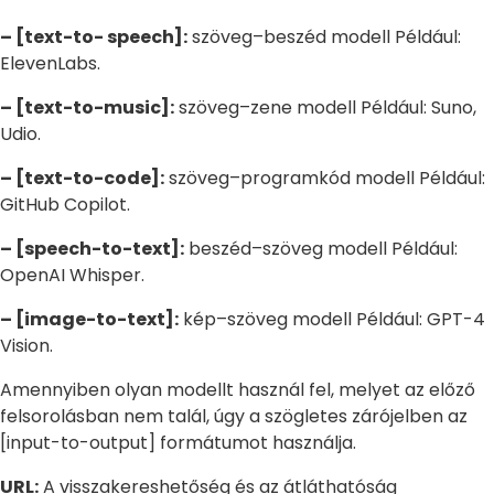
– [text-to- speech]:
szöveg–beszéd modell Például:
ElevenLabs.
– [text-to-music]:
szöveg–zene modell Például: Suno,
Udio.
– [text-to-code]:
szöveg–programkód modell Például:
GitHub Copilot.
– [speech-to-text]:
beszéd–szöveg modell Például:
OpenAI Whisper.
– [image-to-text]:
kép–szöveg modell Például: GPT-4
Vision.
Amennyiben olyan modellt használ fel, melyet az előző
felsorolásban nem talál, úgy a szögletes zárójelben az
[input-to-output] formátumot használja.
URL:
A visszakereshetőség és az átláthatóság