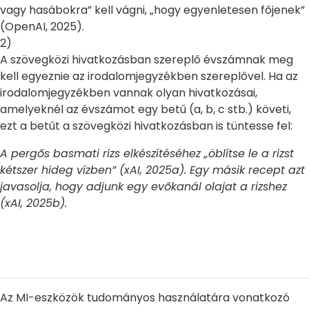
vagy hasábokra” kell vágni, „hogy egyenletesen főjenek”
(OpenAI, 2025).
2)
A szövegközi hivatkozásban szereplő évszámnak meg
kell egyeznie az irodalomjegyzékben szereplővel. Ha az
irodalomjegyzékben vannak olyan hivatkozásai,
amelyeknél az évszámot egy betű (a, b, c stb.) követi,
ezt a betűt a szövegközi hivatkozásban is tüntesse fel:
A pergős basmati rizs elkészítéséhez „öblítse le a rizst
kétszer hideg vízben” (xAI, 2025a). Egy másik recept azt
javasolja, hogy adjunk egy evőkanál olajat a rizshez
(xAI, 2025b).
Az MI-eszközök tudományos használatára vonatkozó