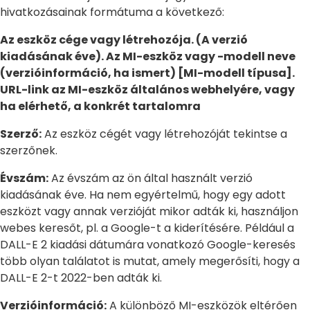
hivatkozásainak formátuma a következő:
Az eszköz cége vagy létrehozója. (A verzió
kiadásának éve). Az MI-eszköz vagy -modell neve
(verzióinformáció, ha ismert) [MI-modell típusa].
URL-link az MI-eszköz általános webhelyére, vagy
ha elérhető, a konkrét tartalomra
Szerző:
Az eszköz cégét vagy létrehozóját tekintse a
szerzőnek.
Évszám:
Az évszám az ön által használt verzió
kiadásának éve. Ha nem egyértelmű, hogy egy adott
eszközt vagy annak verzióját mikor adták ki, használjon
webes keresőt, pl. a Google-t a kiderítésére. Például a
DALL-E 2 kiadási dátumára vonatkozó Google-keresés
több olyan találatot is mutat, amely megerősíti, hogy a
DALL-E 2-t 2022-ben adták ki.
Verzióinformáció:
A különböző MI-eszközök eltérően