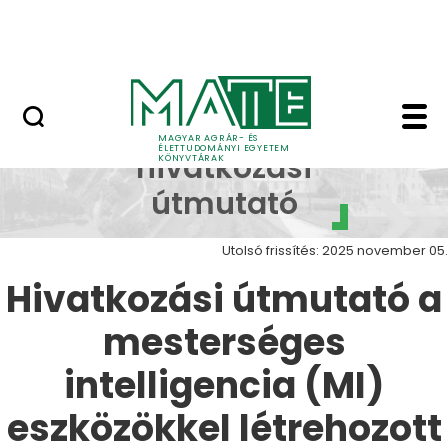
Open Access publikálás
Ugrás a fő tartalomhoz
Nemzetközi kiválóság
MI hivatkozási útmuta
MI
MAGYAR AGRÁR- ÉS
ÉLETTUDOMÁNYI EGYETEM
hivatkozási
KÖNYVTÁRAK
útmutató
Utolsó frissítés: 2025 november 05.
Hivatkozási útmutató a
mesterséges
intelligencia (MI)
eszközökkel létrehozott