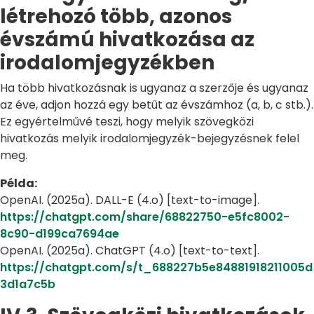
létrehozó több, azonos
évszámú hivatkozása az
irodalomjegyzékben
Ha több hivatkozásnak is ugyanaz a szerzője és ugyanaz
az éve, adjon hozzá egy betűt az évszámhoz (a, b, c stb.).
Ez egyértelművé teszi, hogy melyik szövegközi
hivatkozás melyik irodalomjegyzék-bejegyzésnek felel
meg.
Példa:
OpenAI. (2025a). DALL-E (4.o) [text-to-image].
https://chatgpt.com/share/68822750-e5fc8002-
8c90-d199ca7694ae
OpenAI. (2025a). ChatGPT (4.o) [text-to-text].
https://chatgpt.com/s/t_688227b5e84881918211005d
3d1a7c5b