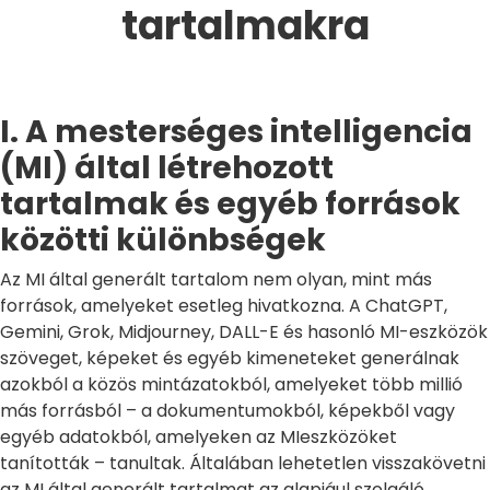
tartalmakra
I. A mesterséges intelligencia
(MI) által létrehozott
tartalmak és egyéb források
közötti különbségek
Az MI által generált tartalom nem olyan, mint más
források, amelyeket esetleg hivatkozna. A ChatGPT,
Gemini, Grok, Midjourney, DALL-E és hasonló MI-eszközök
szöveget, képeket és egyéb kimeneteket generálnak
azokból a közös mintázatokból, amelyeket több millió
más forrásból – a dokumentumokból, képekből vagy
egyéb adatokból, amelyeken az MIeszközöket
tanították – tanultak. Általában lehetetlen visszakövetni
az MI által generált tartalmat az alapjául szolgáló