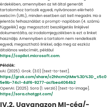
érdekében, amennyiben az MI által generált
tartalomhoz tartozik egyedi, nyilvánosan elérhető
webcím (URL), minden esetben azt kell megadni. Ha a
jelentős felhasználást a prompt-naplóban (4. számú
függelék) egy megosztott beszélgetés linkjével
dokumentálta, az irodalomjegyzékben is ezt a linket
használja. Amennyiben a tartalom nem rendelkezik
egyedi, megosztható linkkel, adja meg az eszköz
általános webcímét, például
https://copilot.microsoft.com
.
Példák:
xAI. (2025). Grok. (3.0) [text-to-text].
https://grok.com/share/c2hhcmQtMw%3D%3D_c5c0
5e9b-74c1-4df6-9277-acfbea4064b2
OpenAI. (2025). Sora (1. verzió) [text-to-image].
https://sora.chatgpt.com/
IV.2. Ugyanazon MI-cég/-