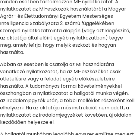
minden esetben tartalmazzon MI-nyilatkozatot. A
nyilatkozatot az MI-eszközök használatáról a Magyar
Agrár- és Élettudományi Egyetem Mesterséges
Intelligencia Szabályzata 2. számú függelékében
szereplő nyilatkozatminta alapján (vagy azt kiegészítő,
az oktatója által előírt egyéb nyilatkozatban) tegye
meg, amely leírja, hogy melyik eszközt és hogyan
használta.
Abban az esetben is csatolja az MI használatára
vonatkozó nyilatkozatot, ha az MI-eszközöket csak
ötletelésre vagy a feladat egyéb előkészületeire
használta. A tudományos formai követelményekkel
összhangban a nyilatkozatot a hallgatói munka végén,
az irodalomjegyzék után, a többi melléklet részeként kell
elhelyezni. Ha az oktatója más instrukciót nem adott, a
nyilatkozatot az irodalomjegyzéket követően, új oldalon
kezdődően helyezze el.
A hallgatói munkában legalább egyszer említse meg ezt