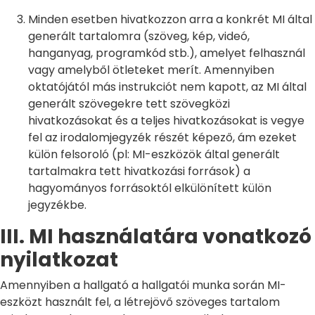
Minden esetben hivatkozzon arra a konkrét MI által
generált tartalomra (szöveg, kép, videó,
hanganyag, programkód stb.), amelyet felhasznál
vagy amelyből ötleteket merít. Amennyiben
oktatójától más instrukciót nem kapott, az MI által
generált szövegekre tett szövegközi
hivatkozásokat és a teljes hivatkozásokat is vegye
fel az irodalomjegyzék részét képező, ám ezeket
külön felsoroló (pl: MI-eszközök által generált
tartalmakra tett hivatkozási források) a
hagyományos forrásoktól elkülönített külön
jegyzékbe.
III. MI használatára vonatkozó
nyilatkozat
Amennyiben a hallgató a hallgatói munka során MI-
eszközt használt fel, a létrejövő szöveges tartalom