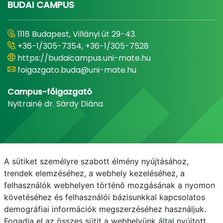
BUDAI CAMPUS
1118 Budapest, Villányi út 29-43.
+36-1/305-7354, +36-1/305-7528
https://budaicampus.uni-mate.hu
foigazgato.buda@uni-mate.hu
Campus-főigazgató
Nyitrainé dr. Sárdy Diána
A sütiket személyre szabott élmény nyújtásához,
trendek elemzéséhez, a webhely kezeléséhez, a
felhasználók webhelyen történő mozgásának a nyomon
követéséhez és felhasználói bázisunkkal kapcsolatos
demográfiai információk megszerzéséhez használjuk.
E-mail
Telefonkönyv
NEPTUN
E-learning
Fogadja el az összes sütit a webhelyünk által nyújtott