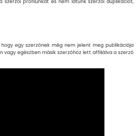
 a szerzői profilunkat és nem látunk szerzői duplikációt,
nti, hogy egy szerzőnek még nem jelent meg publikációja
n vagy egészben másik szerzőhöz lett affiliálva a szerző