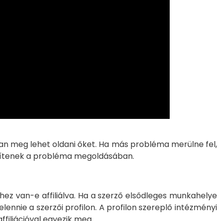
san meg lehet oldani őket. Ha más probléma merülne fel,
gítenek a probléma megoldásában.
nyhez van-e affiliálva. Ha a szerző elsődleges munkahelye
ennie a szerzői profilon. A profilon szereplő intézményi
affiliációval egyezik meg.