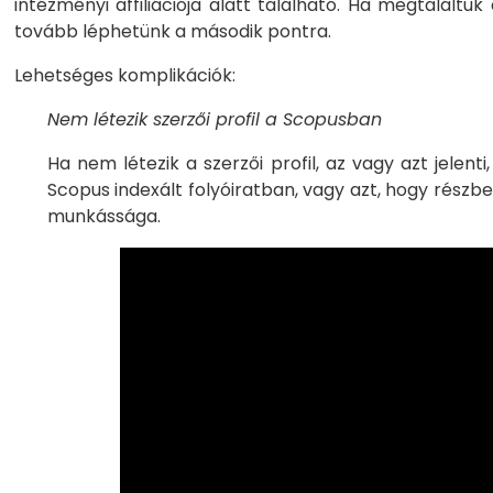
intézményi affiliációja alatt található. Ha megtaláltuk
tovább léphetünk a második pontra.
Lehetséges komplikációk:
Nem létezik szerzői profil a Scopusban
Ha nem létezik a szerzői profil, az vagy azt jele
Scopus indexált folyóiratban, vagy azt, hogy részbe
munkássága.