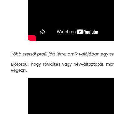
Több szerzői profil jött létre, amik valójában egy s
Előfordul, hogy rövidítés vagy névváltoztatás miat
végezni.