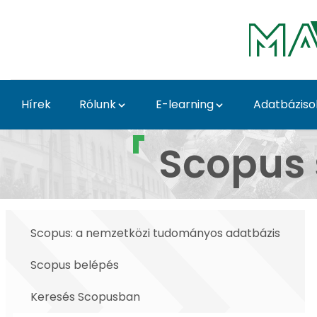
Ugrás a fő tartalomhoz
Hírek
Rólunk
E-learning
Adatbáziso
Scopus szerzői profil 
Scopus s
Scopus: a nemzetközi tudományos adatbázis
Scopus belépés
Keresés Scopusban