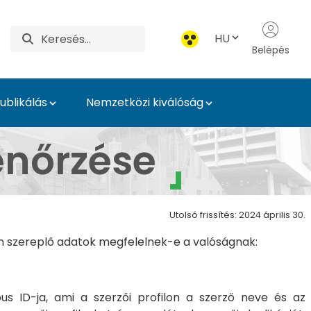
HU
Belépés
blikálás
Nemzetközi kiválóság
etemi Könyvtár és Levé
lenőrzése
Utolsó frissítés: 2024 április 30.
an szereplő adatok megfelelnek-e a valóságnak:
 ID-ja, ami a szerzői profilon a szerző neve és az