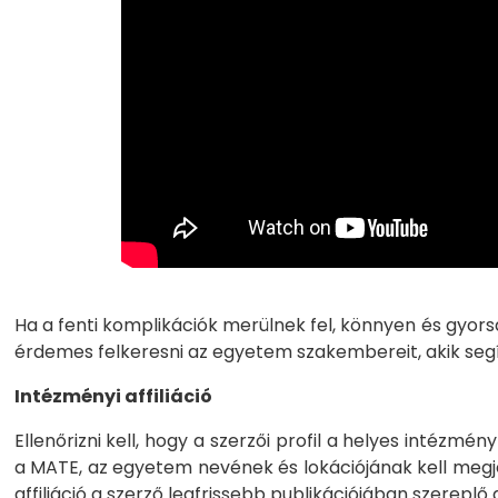
Ha a fenti komplikációk merülnek fel, könnyen és gyor
érdemes felkeresni az egyetem szakembereit, akik se
Intézményi affiliáció
Ellenőrizni kell, hogy a szerzői profil a helyes intézmé
a MATE, az egyetem nevének és lokációjának kell megjel
affiliáció a szerző legfrissebb publikációjában szereplő 