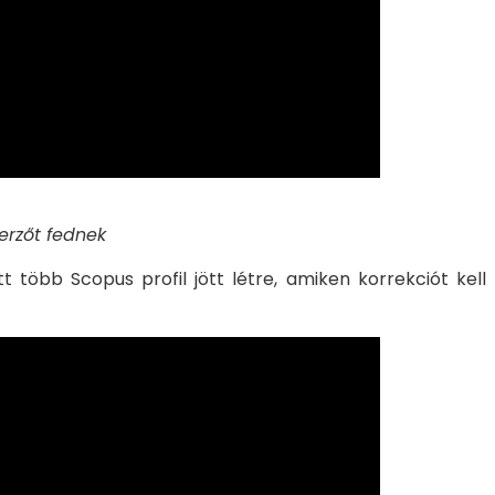
zerzőt fednek
t több Scopus profil jött létre, amiken korrekciót kell