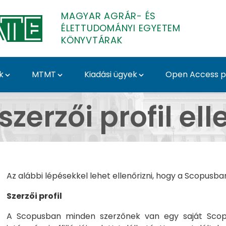
MAGYAR AGRÁR- ÉS
ÉLETTUDOMÁNYI EGYETEM
KÖNYVTÁRAK
k
MTMT
Kiadási ügyek
Open Access pu
ellenőrzése - MATE Egy
zerzői profil el
Az alábbi lépésekkel lehet ellenőrizni, hogy a Scopusb
Szerzői profil
A Scopusban minden szerzőnek van egy saját Scopus