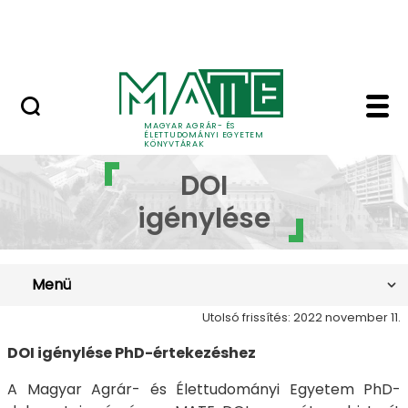
Open Access publikálás
Ugrás a fő tartalomhoz
Nemzetközi kiválóság
MAGYAR AGRÁR- ÉS
ÉLETTUDOMÁNYI EGYETEM
KÖNYVTÁRAK
DOI igénylése - MATE 
DOI
igénylése
Menü
Utolsó frissítés: 2022 november 11.
DOI igénylése PhD-értekezéshez
A Magyar Agrár- és Élettudományi Egyetem PhD-