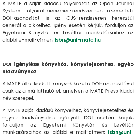
A MATE a saját kiadású folyóiratait az Open Journal
System folyóiratmenezser-rendszerben üzemelteti,
DOI-azonosítót is az OJS-rendszeren keresztül
generál a cikkeihez. Igény esetén kérjük, forduljon az
Egyetemi Könyvtár és Levéltár munkatársaihoz az
alábbi e-mail-címen:
isbn@uni-mate.hu
DOI igénylése könyvhöz, könyvfejezethez, egyéb
kiadványhoz
A MATE által kiadott könyvek közül a DOI-azonosítóval
csak az a mű látható el, amelyen a MATE Press kiadói
név szerepel.
A MATE saját kiadású könyveihez, könyvfejezeteihez és
egyéb kiadványaihoz igényelt DOI esetén kérjük,
forduljon az Egyetemi Könyvtár és Levéltár
munkatársaihoz az alábbi e-mail-címen:
isbn@uni-