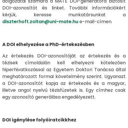
dolgozatai számára a MATE DOI-generátora biztosít
DOI-azonosítót és linket. További információkért
kérjük, keresse munkatársunkat a
diszterhoft.zoltan@uni-mate.hu
e-mail-címen.
A DOI elhelyezése a PhD-értekezésben
Az értekezés DOI-azonosítóját az értekezés és a
tézisek címoldalán kell elhelyezni kötelezően
hiperhivatkozással az Egyetem Doktori Tanácsa által
meghatározott formai követelmény szerint. Ugyanazt
a DOI-azonosítót kapja az értekezés és a magyar,
illetve angol nyelvű tézisfüzetek is. Egy címhez csak
egy azonosító generálása engedélyezett.
DOI igénylése folyóiratcikkhez